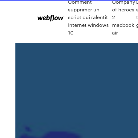
Comment
Company
supprimer un
of heroes
script qui ralentit
2
internet windows
macbook
10
air