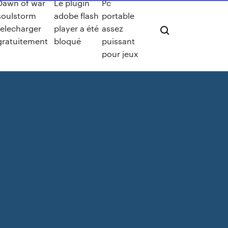
Dawn of war
Le plugin
Pc
soulstorm
adobe flash
portable
telecharger
player a été
assez
gratuitement
bloqué
puissant
pour jeux