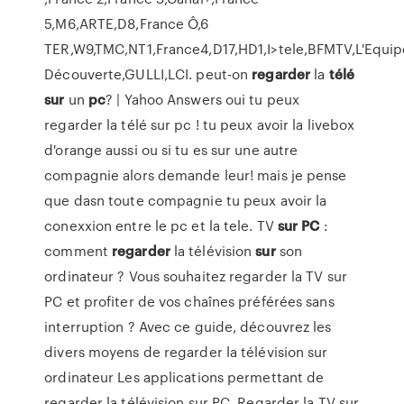
5,M6,ARTE,D8,France Ô,6
TER,W9,TMC,NT1,France4,D17,HD1,I>tele,BFMTV,L'Equi
Découverte,GULLI,LCI. peut-on
regarder
la
télé
sur
un
pc
? | Yahoo Answers oui tu peux
regarder la télé sur pc ! tu peux avoir la livebox
d'orange aussi ou si tu es sur une autre
compagnie alors demande leur! mais je pense
que dasn toute compagnie tu peux avoir la
conexxion entre le pc et la tele. TV
sur
PC
:
comment
regarder
la télévision
sur
son
ordinateur ? Vous souhaitez regarder la TV sur
PC et profiter de vos chaînes préférées sans
interruption ? Avec ce guide, découvrez les
divers moyens de regarder la télévision sur
ordinateur Les applications permettant de
regarder la télévision sur PC. Regarder la TV sur