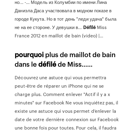
но... -… Модель из Колумбии по имени Лина
Даниэла Даса участвовала в модном показе в
городе Кукута. Но в тот день "леди удача" была
не на ее стороне. У девушки в...
Défilé
Miss
France 2012 en maillot de bain (video) |…
pourquoi
plus de maillot de bain
dans le
défilé
de Miss...…
Découvrez une astuce qui vous permettra
peut-être de réparer un iPhone qui ne se
charge plus. Comment enlever "Actif il y a x
minutes" sur Facebook Ne vous inquiétez pas, il
existe une astuce qui vous permet d’enlever la
date de votre dernière connexion sur Facebook
une bonne fois pour toutes. Pour cela, il faudra