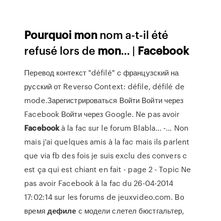
Pourquoi
mon
nom a-t-il été
refusé lors de
mon
... |
Facebook
Перевод контекст "défilé" c французский на
русский от Reverso Context: défile, défilé de
mode.Зарегистрироваться Войти Войти через
Facebook Войти через Google. Ne pas avoir
Facebook
à la fac sur le forum Blabla... -… Non
mais j'ai quelques amis à la fac mais ils parlent
que via fb des fois je suis exclu des convers c
est ça qui est chiant en fait - page 2 - Topic Ne
pas avoir Facebook à la fac du 26-04-2014
17:02:14 sur les forums de jeuxvideo.com. Во
время
дефиле
с модели слетел бюстгальтер,