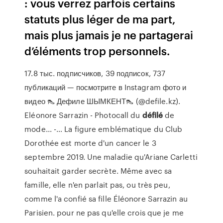
: vous verrez parfois certains
statuts plus léger de ma part,
mais plus jamais je ne partagerai
d’éléments trop personnels.
17.8 тыс. подписчиков, 39 подписок, 737
публикаций — посмотрите в Instagram фото и
видео 👠 Дефиле ШЫМКЕНТ👠 (@defile.kz).
Eléonore Sarrazin - Photocall du
défilé
de
mode... -… La figure emblématique du Club
Dorothée est morte d'un cancer le 3
septembre 2019. Une maladie qu'Ariane Carletti
souhaitait garder secrète. Même avec sa
famille, elle n'en parlait pas, ou très peu,
comme l'a confié sa fille Éléonore Sarrazin au
Parisien. pour ne pas qu'elle crois que je me