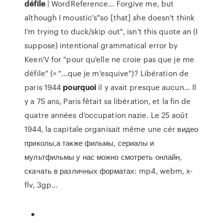
défile
| WordReference… Forgive me, but
although I moustic's"so [that] she doesn't think
I'm trying to duck/skip out", isn't this quote an (I
suppose) intentional grammatical error by
Keen'V for "pour qu'elle ne croie pas que je me
défile" (= "...que je m'esquive")? Libération de
paris 1944
pourquoi
il y avait presque aucun… Il
y a 75 ans, Paris fêtait sa libération, et la fin de
quatre années d’occupation nazie. Le 25 août
1944, la capitale organisait même une cér видео
приколы,а также фильмы, сериалы и
мультфильмы у нас можно смотреть онлайн,
скачать в различных форматах: mp4, webm, x-
flv, 3gp...