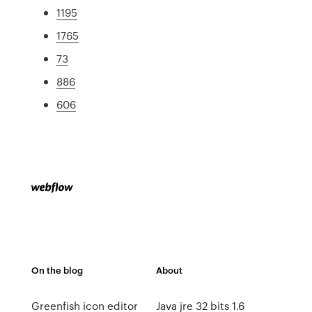
1195
1765
73
886
606
On the blog
About
Greenfish icon editor
Java jre 32 bits 1.6