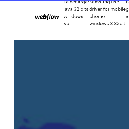
Télécharger
Samsung usb
P
java 32 bits
driver for mobile
g
windows
phones
a
xp
windows 8 32bit