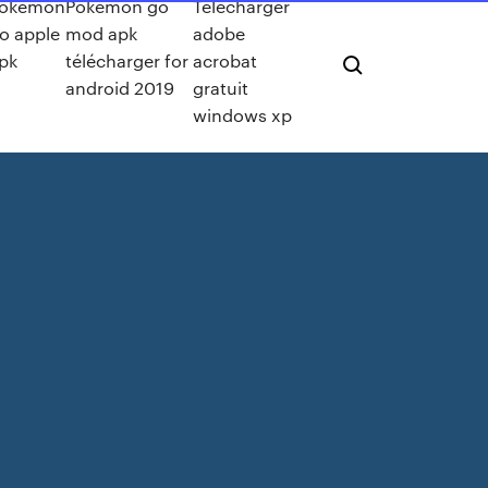
okemon
Pokemon go
Telecharger
o apple
mod apk
adobe
pk
télécharger for
acrobat
android 2019
gratuit
windows xp