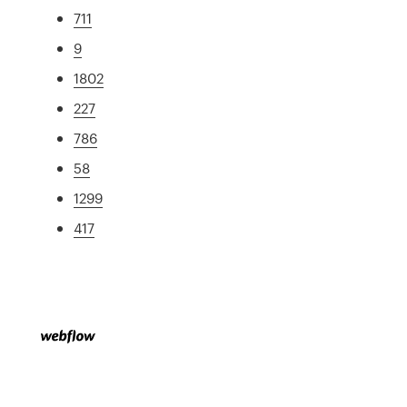
711
9
1802
227
786
58
1299
417