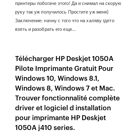
принтеры побогаче этого! Да и снимал на скорую
руку так уж получилось Простите уж меня)
Заключение: начну с того что на халяву гдето
взять и разобрать его еще...
Télécharger HP Deskjet 1050A
Pilote Imprimante Gratuit Pour
Windows 10, Windows 8.1,
Windows 8, Windows 7 et Mac.
Trouver fonctionnalité complète
driver et logiciel d installation
pour imprimante HP Deskjet
1050A j410 series.