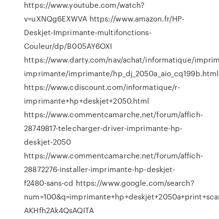
https://www.youtube.com/watch?
v=uXNQg6EXWVA https://www.amazon.fr/HP-
Deskjet-Imprimante-multifonctions-
Couleur/dp/B005AY6OXI
https://www.darty.com/nav/achat/informatique/impri
imprimante/imprimante/hp_dj_2050a_aio_cq199b.html
https://www.cdiscount.com/informatique/r-
imprimante+hp+deskjet+2050.html
https://www.commentcamarche.net/forum/affich-
28749817-telecharger-driver-imprimante-hp-
deskjet-2050
https://www.commentcamarche.net/forum/affich-
28872276-installer-imprimante-hp-deskjet-
f2480-sans-cd https://www.google.com/search?
num=100&q=imprimante+hp+deskjet+2050a+print+sca
AKHfh2Ak4QsAQITA