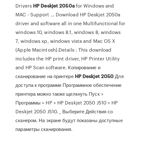
Drivers
HP
Deskjet
2050
a
for Windows and
MAC - Support … Download HP Deskjet 2050a
driver and software all in one Multifunctional for
windows 10, windows 8.1, windows 8, windows
7, windows xp, windows vista and Mac OS X
(Apple Macintosh).Details : This download
includes the HP print driver, HP Printer Utility
and HP Scan software. Копирование и
сканирование на принтере
HP
Deskjet
2050
Для
доступа к программе Программное обеспечение
принтера можно также щелкнуть Пуск >
Программы > HP > HP Deskjet 2050 J510 > HP
Deskjet 2050 J510. _ Выберите Действия со
сканером. На экране будут показаны доступные
параметры сканирования.