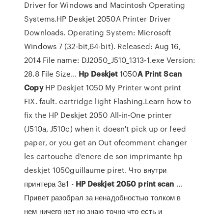
Driver for Windows and Macintosh Operating
Systems.HP Deskjet 2050A Printer Driver
Downloads. Operating System: Microsoft
Windows 7 (32-bit,64-bit). Released: Aug 16,
2014 File name: DJ2050_J510_1313-1.exe Version:
28.8 File Size...
Hp
Deskjet
1050
A
Print
Scan
Copy
HP Deskjet 1050 My Printer wont print
FIX. fault. cartridge light Flashing.Learn how to
fix the HP Deskjet 2050 All-in-One printer
(J510a, J510c) when it doesn't pick up or feed
paper, or you get an Out ofcomment changer
les cartouche d'encre de son imprimante hp
deskjet 1050guillaume piret. Что внутри
принтера 3в1 -
HP
Deskjet
2050
print
scan
…
Привет разобрал за ненадобностью толком в
нем ничего нет но знаю точно что есть и