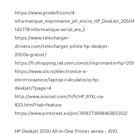
https://www.grosbill.com/4-
informatique_imprimante_jet_encre_HP_DeskJet_2050
143778-informatique-serial_ata_2
https://www.telecharger-
drivers.com/telecharger-pilote-hp-deskjet-
2050a-gratuit/
https://fr.shopping.rakuten.com/s/imprimante+hp+20
https://www.olx.ro/electronice-si-
electrocasnice/laptop-calculator/q-hp-
deskjet/?page=4
http://www.isocost.com/fr/fr/HP_61XL-ca-
833.html?tab=feature
https://www.pinterest.es/pin/741827369846365302/
HP Deskjet 2050 All-in-One Printer series - J510