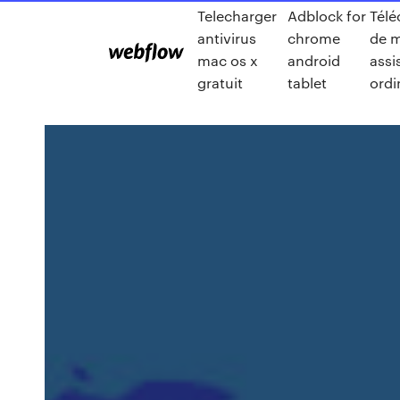
Telecharger
Adblock for
Télé
antivirus
chrome
de 
mac os x
android
assi
gratuit
tablet
ordi