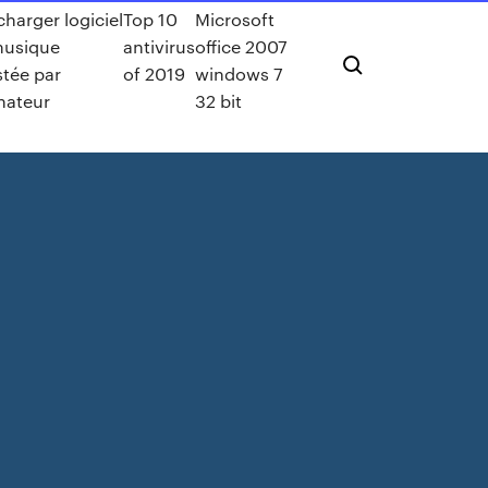
charger logiciel
Top 10
Microsoft
musique
antivirus
office 2007
stée par
of 2019
windows 7
nateur
32 bit