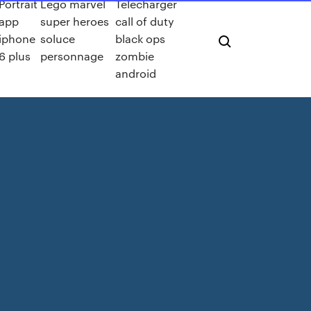
Portrait
Lego marvel
Telecharger
app
super heroes
call of duty
iphone
soluce
black ops
6 plus
personnage
zombie
android