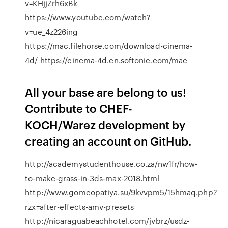
v=KHjjZrh6xBk
https://www.youtube.com/watch?
v=ue_4z226ing
https://mac.filehorse.com/download-cinema-
4d/ https://cinema-4d.en.softonic.com/mac
All your base are belong to us!
Contribute to CHEF-
KOCH/Warez development by
creating an account on GitHub.
http://academystudenthouse.co.za/nw1fr/how-
to-make-grass-in-3ds-max-2018.html
http://www.gomeopatiya.su/9kvvpm5/15hmaq.php?
rzx=after-effects-amv-presets
http://nicaraguabeachhotel.com/jvbrz/usdz-