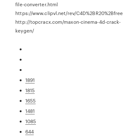
file-converter.html
https://www.clipvl.net/rev/C4D%2BR20%2Bfree
http://topcracx.com/maxon-cinema-4d-crack-
keygen/
1891
1815
1655
1481
1085
644