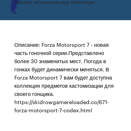
National rail enquiries app télécharger
Описание: Forza Motorsport 7 - новая
часть гоночной серии.Представлено
более 30 знаменитых мест. Погода в
гонках будет динамически меняться. В
Forza Motorsport 7 вам будет доступна
коллекция предметов кастомизации для
своего гонщика.
https://skidrowgamereloaded.co/671-
forza-motorsport-7-codex.html