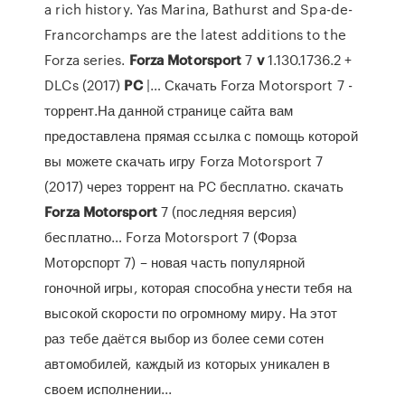
a rich history. Yas Marina, Bathurst and Spa-de-
Francorchamps are the latest additions to the
Forza series.
Forza
Motorsport
7
v
1.130.1736.2 +
DLCs (2017)
PC
|… Скачать Forza Motorsport 7 -
торрент.На данной странице сайта вам
предоставлена прямая ссылка с помощь которой
вы можете скачать игру Forza Motorsport 7
(2017) через торрент на PC бесплатно. скачать
Forza
Motorsport
7 (последняя версия)
бесплатно… Forza Motorsport 7 (Форза
Моторспорт 7) – новая часть популярной
гоночной игры, которая способна унести тебя на
высокой скорости по огромному миру. На этот
раз тебе даётся выбор из более семи сотен
автомобилей, каждый из которых уникален в
своем исполнении...