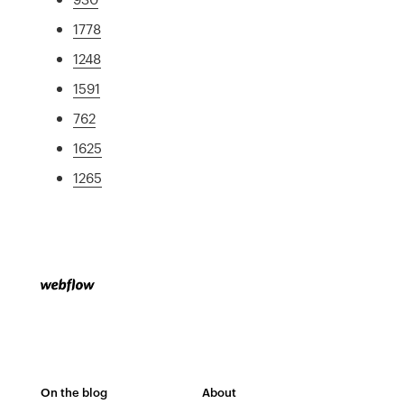
1778
1248
1591
762
1625
1265
On the blog
About